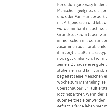
Kondition ganz easy in den S
Menschen geeignet, die ger
und oder Fun-Hundesport be
mit Artgenossen und lebt de
würde mir für ihn auch wei
Grundstück zum toben wüns
immer schon mit den ander
zusammen auch problemlos e
ihm zeigt draußen rassetypis
noch gut umlenken, hier mu
seinem Zuhause eine gute 
stubenrein und fährt probl
begleitet seine Menschen ein
Woche zum Mantrailing, sei
überschaubar. Er läuft erst
Joggingpartner. Wenn der Ja
guter Reitbegleiter werden.
gefragt. Pferde leben hier m