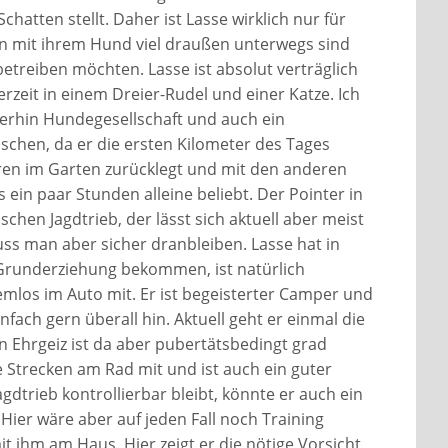
chatten stellt. Daher ist Lasse wirklich nur für
n mit ihrem Hund viel draußen unterwegs sind
treiben möchten. Lasse ist absolut verträglich
rzeit in einem Dreier-Rudel und einer Katze. Ich
terhin Hundegesellschaft und auch ein
chen, da er die ersten Kilometer des Tages
en im Garten zurücklegt und mit den anderen
in paar Stunden alleine beliebt. Der Pointer in
chen Jagdtrieb, der lässt sich aktuell aber meist
ss man aber sicher dranbleiben. Lasse hat in
Grunderziehung bekommen, ist natürlich
emlos im Auto mit. Er ist begeisterter Camper und
fach gern überall hin. Aktuell geht er einmal die
n Ehrgeiz ist da aber pubertätsbedingt grad
e Strecken am Rad mit und ist auch ein guter
gdtrieb kontrollierbar bleibt, könnte er auch ein
 Hier wäre aber auf jeden Fall noch Training
it ihm am Haus. Hier zeigt er die nötige Vorsicht,