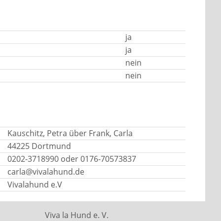
ja
ja
nein
nein
Kauschitz, Petra über Frank, Carla
44225 Dortmund
0202-3718990 oder 0176-70573837
carla@vivalahund.de
Vivalahund e.V
Viva la Hund e. V.