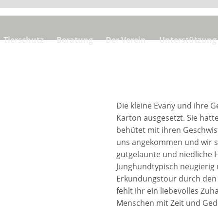
Tierschutz
Beratung
Der Verein
Unterstützung
Die kleine Evany und ihre 
Karton ausgesetzt. Sie hatt
behütet mit ihren Geschwist
uns angekommen und wir sind
gutgelaunte und niedliche Hü
Junghundtypisch neugierig
Erkundungstour durch den G
fehlt ihr ein liebevolles Z
Menschen mit Zeit und Gedu